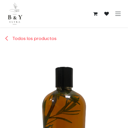
Ir al contenido
Todos los productos