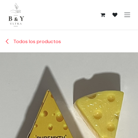
Ir al contenido
Todos los productos