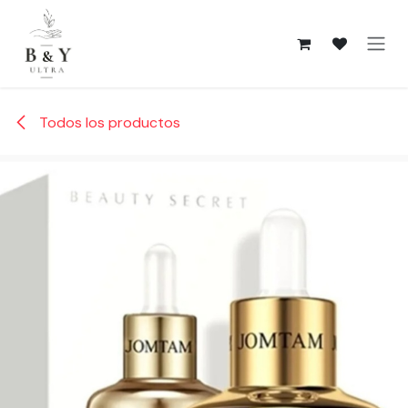
Ir al contenido
Todos los productos