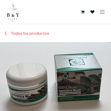
Ir al contenido
Todos los productos