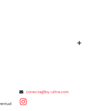
conecta@by-ultra.com
uventud