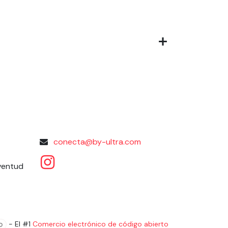
conecta@by-ultra.com
uventud
- El #1
Comercio electrónico de código abierto