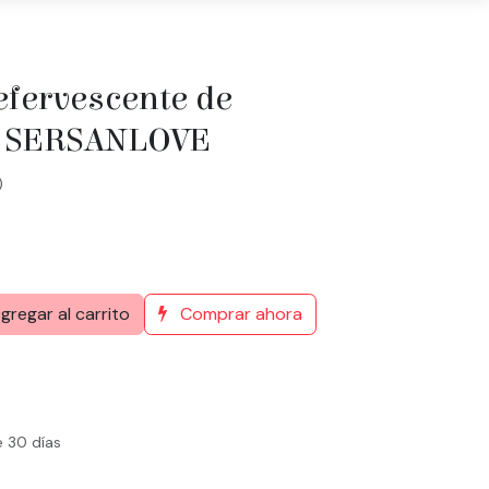
efervescente de
s SERSANLOVE
)
gregar al carrito
Comprar ahora
e 30 días