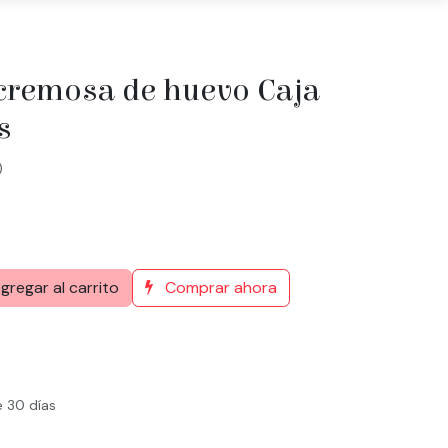
 cremosa de huevo Caja
s
)
gregar al carrito
Comprar ahora
e 30 días